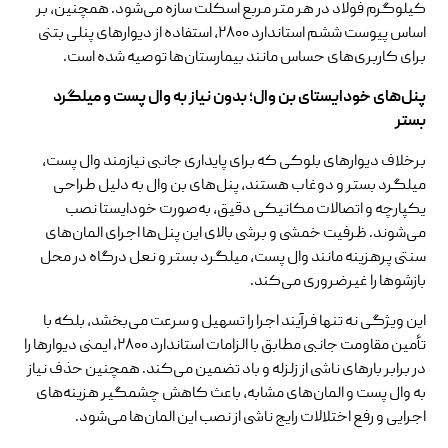
کیلوگرم فولاد در هر متر مربع اسکلت سازه می‌شود. همچنین، بر
اساس پیوست ششم استاندارد ۲۸۰۰، استفاده از دیوارهای پنلی بتنی
برای کاربری‌های حساس مانند بیمارستان‌ها توصیه شده است.
پنل‌های خودایستای بن وال؛ بدون نیاز به وال پست و میلگرد
بستر
برخلاف دیوارهای بلوکی که برای پایداری جانبی نیازمند وال پست،
میلگرد بستر و دوغاب هستند، پنل‌های بن وال به دلیل طراحی
یکپارچه و اتصالات مکانیکی دقیق، به‌صورت خودایستا نصب
می‌شوند. ظرفیت خمشی و برشی بالای این پنل‌ها اجرای المان‌های
سنتی پرهزینه مانند وال پست، میلگرد بستر و نعل درگاه در محل
بازشوها را غیرضروری می‌کند.
این ویژگی نه تنها فرآیند اجرا را تسهیل و سرعت می‌بخشد، بلکه با
تأمین مقاومت جانبی مطابق با الزامات استاندارد ۲۸۰۰، ایمنی دیوارها را
در برابر بارهای ناشی از زلزله و باد تضمین می‌کند. همچنین حذف نیاز
به وال پست و المان‌های مشابه، باعث کاهش چشمگیر هزینه‌های
اجرایی و رفع اختلالات رایج ناشی از نصب این المان‌ها می‌شود.